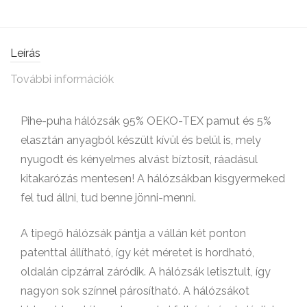
Leírás
További információk
Pihe-puha hálózsák 95% OEKO-TEX pamut és 5%
elasztán anyagból készült kívül és belül is, mely
nyugodt és kényelmes alvást bíztosít, ráadásul
kitakarózás mentesen! A hálózsákban kisgyermeked
fel tud állni, tud benne jönni-menni.
A tipegő hálózsák pántja a vállán két ponton
patenttal állítható, így két méretet is hordható,
oldalán cipzárral záródik. A hálózsák letisztult, így
nagyon sok színnel párosítható. A hálózsákot