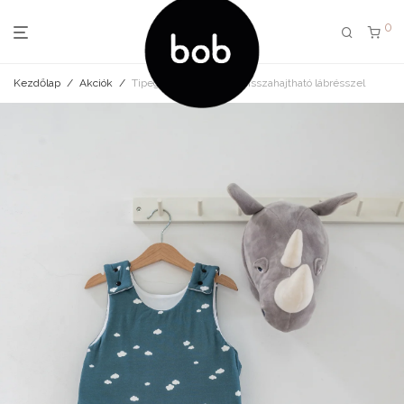
0
Kezdőlap
/
Akciók
/
Tipegő hálózsák felhő visszahajtható lábrésszel