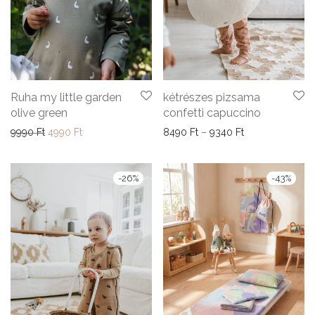
Ruha my little garden
kétrészes pizsama
olive green
confetti capuccino
Original price was: 9990 Ft.
Current price is: 4990 Ft.
Ártartomány: 84
9990
Ft
4990
Ft
8490
Ft
–
9340
Ft
-
26
%
-
43
%