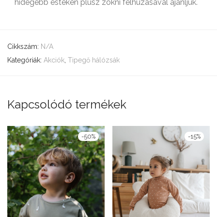
hidegebb estéken plusz zokni felhúzásával ajánljuk.
Cikkszám:
N/A
Kategóriák:
Akciók
,
Tipegő hálózsák
Kapcsolódó termékek
-
50
%
-
15
%