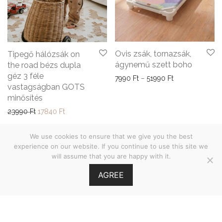
Ovis zsák, tornazsák,
Tipegő hálózsák on
ágynemű szett boho
the road bézs dupla
géz 3 féle
Ártartomány: 79
7990
Ft
–
51990
Ft
vastagságban GOTS
minősítés
Original price was: 23990 Ft.
Current price is: 17840 Ft.
23990
Ft
17840
Ft
We use cookies to ensure that we give you the best
experience on our website. If you continue to use this site we
will assume that you are happy with it.
ÁSZF
AGREE
Adatvédelmi nyilatkozat
©
2026
Babies on Board •
MOOI.HU