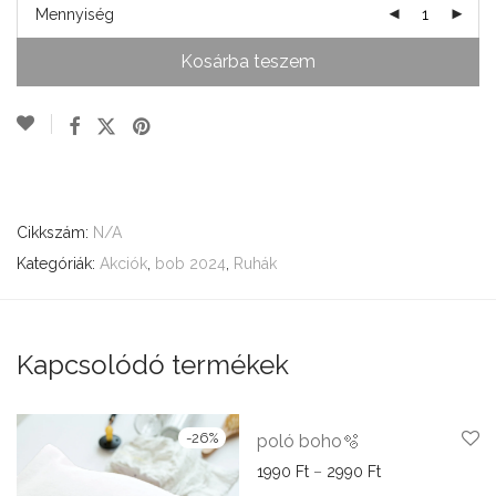
Mennyiség
Kosárba teszem
Cikkszám:
N/A
Kategóriák:
Akciók
,
bob 2024
,
Ruhák
Kapcsolódó termékek
-
26
%
-
72
%
poló boho🫧
Ártartomány: 199
1990
Ft
–
2990
Ft