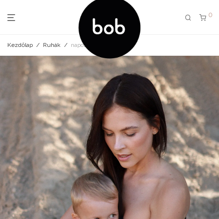
0
Kezdőlap
/
Ruhák
/
napozó black