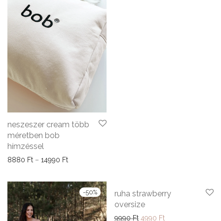
neszeszer cream több
méretben bob
hímzéssel
Ártartomány: 8880 Ft - 14990 Ft
8880
Ft
–
14990
Ft
-
50
%
-
50
%
ruha strawberry
oversize
Original price was: 9990 F
Current price is: 
9990
Ft
4990
Ft