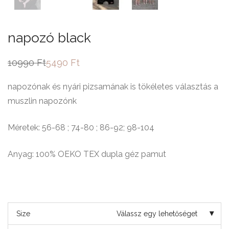
napozó black
10990
Ft
5490
Ft
Original
Current
price
price
was:
is:
napozónak és nyári pizsamának is tökéletes választás a
10990 Ft.
5490 Ft.
muszlin napozónk
Méretek: 56-68 ; 74-80 ; 86-92; 98-104
Anyag: 100% OEKO TEX dupla géz pamut
Size
Válassz egy lehetőséget